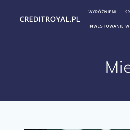
Przejdź
do
WYRÓŻNIENI
K
CREDITROYAL.PL
treści
INWESTOWANIE W 
Mi