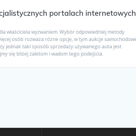
jalistycznych portalach internetowyc
a właściciela wyzwaniem. Wybór odpowiedniej metody
z więcej osób rozważa różne opcje, w tym aukcje samochodow
Czy jednak taki sposób sprzedaży używanego auta jest
my się bliżej zaletom i wadom tego podejścia.