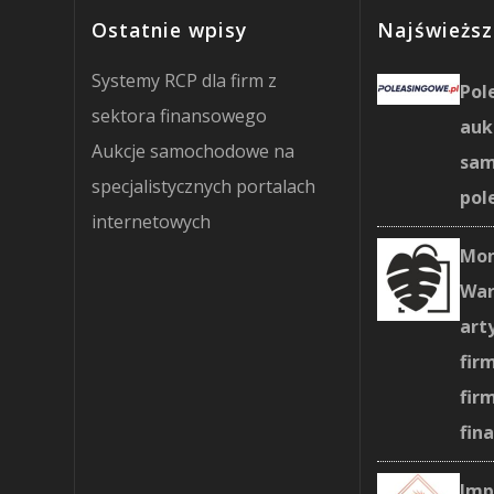
Ostatnie wpisy
Najświeższ
Systemy RCP dla firm z
Pol
sektora finansowego
auk
Aukcje samochodowe na
sa
specjalistycznych portalach
pol
internetowych
Mon
War
art
fir
fir
fin
Imp