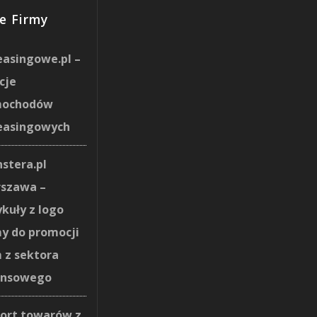
e Firmy
easingowe.pl –
cje
mochodów
easingowych
stera.pl
szawa –
ykuły z logo
my do promocji
m z sektora
ansowego
ort towarów z