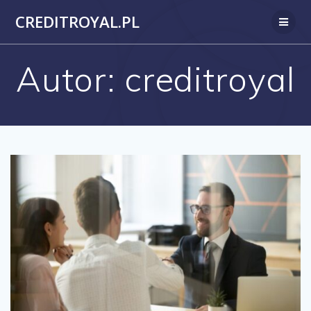
Przejdź
CREDITROYAL.PL
do
treści
Autor:
creditroyal