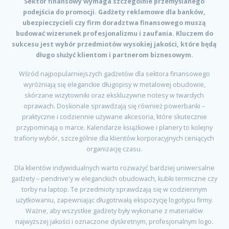
Sektor finansowy wymaga szczególnie przemyślanego
podejścia do promocji. Gadżety reklamowe dla banków,
ubezpieczycieli czy firm doradztwa finansowego muszą
budować wizerunek profesjonalizmu i zaufania. Kluczem do
sukcesu jest wybór przedmiotów wysokiej jakości, które będą
długo służyć klientom i partnerom biznesowym.
Wśród najpopularniejszych gadżetów dla sektora finansowego
wyróżniają się eleganckie długopisy w metalowej obudowie,
skórzane wizytowniki oraz ekskluzywne notesy w twardych
oprawach. Doskonale sprawdzają się również powerbanki –
praktyczne i codziennie używane akcesoria, które skutecznie
przypominają o marce. Kalendarze książkowe i planery to kolejny
trafiony wybór, szczególnie dla klientów korporacyjnych ceniących
organizację czasu.
Dla klientów indywidualnych warto rozważyć bardziej uniwersalne
gadżety – pendrive'y w eleganckich obudowach, kubki termiczne czy
torby na laptop. Te przedmioty sprawdzają się w codziennym
użytkowaniu, zapewniając długotrwałą ekspozycję logotypu firmy.
Ważne, aby wszystkie gadżety były wykonane z materiałów
najwyższej jakości i oznaczone dyskretnym, profesjonalnym logo.