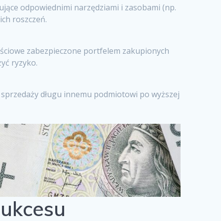
ujące odpowiednimi narzędziami i zasobami (np.
ch roszczeń.
tościowe zabezpieczone portfelem zakupionych
żyć ryzyko.
b sprzedaży długu innemu podmiotowi po wyższej
sukcesu