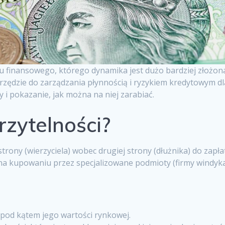
ku finansowego, którego dynamika jest dużo bardziej złożon
arzędzie do zarządzania płynnością i ryzykiem kredytowym dl
y i pokazanie, jak można na niej zarabiać.
rzytelności?
rony (wierzyciela) wobec drugiej strony (dłużnika) do zapła
na kupowaniu przez specjalizowane podmioty (firmy windyka
i pod kątem jego wartości rynkowej.