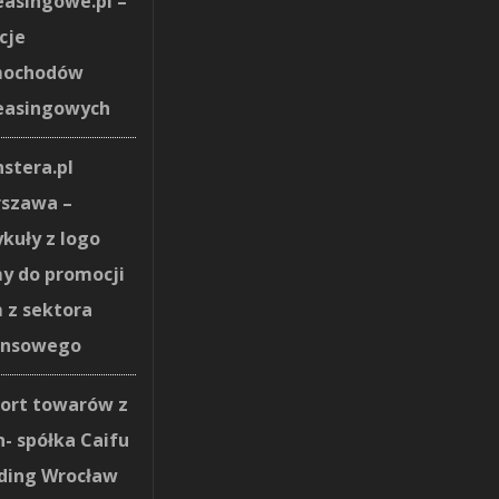
easingowe.pl –
cje
mochodów
easingowych
stera.pl
szawa –
ykuły z logo
my do promocji
m z sektora
ansowego
ort towarów z
n- spółka Caifu
ding Wrocław