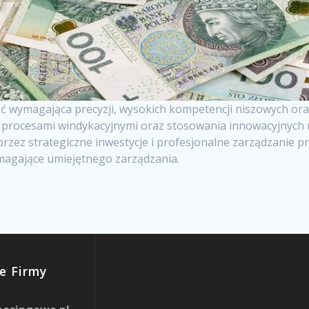
ść wymagająca precyzji, wysokich kompetencji niszowych or
 procesami windykacyjnymi oraz stosowania innowacyjnych r
rzez strategiczne inwestycje i profesjonalne zarządzanie pr
magające umiejętnego zarządzania.
e Firmy