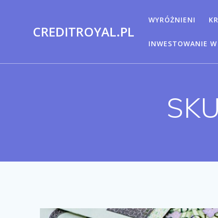
Przejdź
do
WYRÓŻNIENI
K
CREDITROYAL.PL
treści
INWESTOWANIE W 
SKU