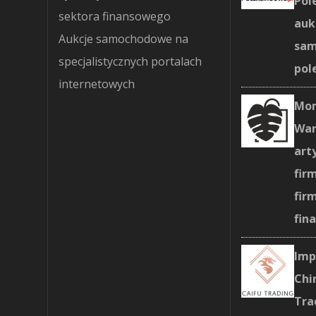
Pol
sektora finansowego
auk
Aukcje samochodowe na
sa
specjalistycznych portalach
pol
internetowych
Mon
War
art
fir
fir
fin
Imp
Chi
Tra