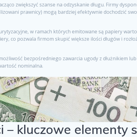
nacząco zwiększyć szanse na odzyskanie długu. Firmy dyspon
izowani prawnicy) mogą bardziej efektywnie dochodzić swoi
kurytyzacyjne, w ramach których emitowane są papiery war
ry, co pozwala firmom skupić większe ilości długów i rozło
e możliwość bezpośredniego zawarcia ugody z dłużnikiem lu
 wartość nominalna.
i – kluczowe elementy 