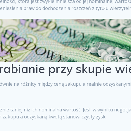
lności, która jest zwykle mniejsza od jej nominalnej wartośc
niesienia praw do dochodzenia roszczeń z tytułu wierzyteln
abianie przy skupie wie
 głównie na różnicy między ceną zakupu a realnie odzyskany
nie taniej niż ich nominalna wartość. Jeśli w wyniku negocja
 zakupu a odzyskaną kwotą stanowi czysty zysk.