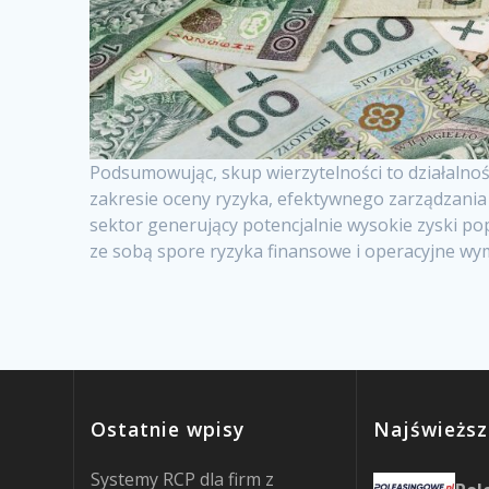
Podsumowując, skup wierzytelności to działalno
zakresie oceny ryzyka, efektywnego zarządzania
sektor generujący potencjalnie wysokie zyski pop
ze sobą spore ryzyka finansowe i operacyjne wy
Ostatnie wpisy
Najświeższ
Systemy RCP dla firm z