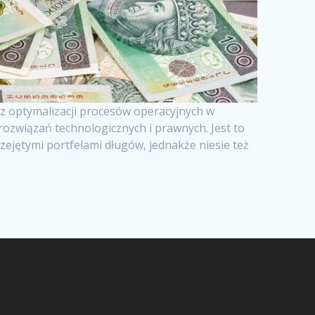
az optymalizacji procesów operacyjnych w
ozwiązań technologicznych i prawnych. Jest to
zejętymi portfelami długów, jednakże niesie też